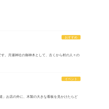
おすすめ
木です。月瀬神社の御神木として、古くから村の人々の
イベント
道」お店の外に、木製の大きな看板を見かけたらど