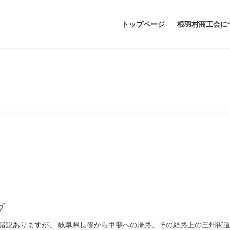
トップページ
根羽村商工会に
お問い合わせ・アクセス
プ
説ありますが、 岐阜県長篠から甲斐への帰路、その経路上の三州街道で信