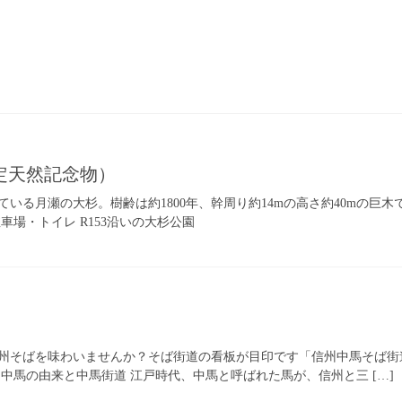
定天然記念物）
いる月瀬の大杉。樹齢は約1800年、幹周り約14mの高さ約40mの巨
車場・トイレ R153沿いの大杉公園
州そばを味わいませんか？そば街道の看板が目印です「信州中馬そば街
中馬の由来と中馬街道 江戸時代、中馬と呼ばれた馬が、信州と三 […]