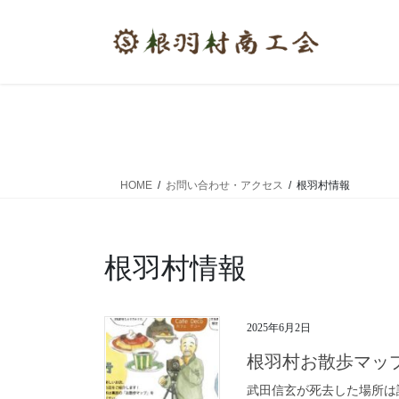
コ
ナ
ン
ビ
テ
ゲ
ン
ー
ツ
シ
へ
ョ
ス
ン
キ
に
ッ
移
HOME
お問い合わせ・アクセス
根羽村情報
プ
動
根羽村情報
2025年6月2日
根羽村お散歩マッ
武田信玄が死去した場所は諸