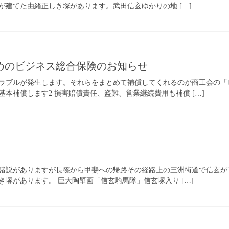
が建てた由緒正しき塚があります。武田信玄ゆかりの地 […]
めのビジネス総合保険のお知らせ
ラブルが発生します。それらをまとめて補償してくれるのが商工会の「ビ
本補償します2 損害賠償責任、盗難、営業継続費用も補償 […]
説がありますが長篠から甲斐への帰路その経路上の三洲街道で信玄が157
塚があります。 巨大陶壁画「信玄騎馬隊」信玄塚入り […]