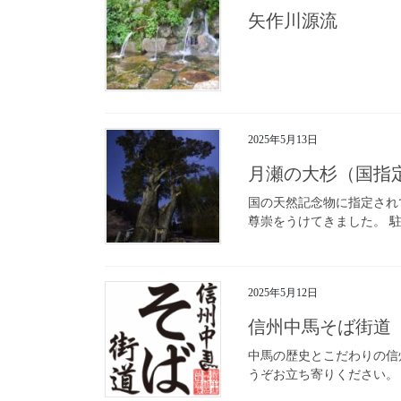
矢作川源流
2025年5月13日
月瀬の大杉（国指
国の天然記念物に指定されて
尊崇をうけてきました。 駐
2025年5月12日
信州中馬そば街道
中馬の歴史とこだわりの信
うぞお立ち寄りください。 