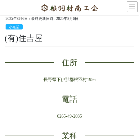
コ
ナ
ン
ビ
テ
ゲ
2025年8月6日
/ 最終更新日時 :
2025年8月6日
ン
ー
小売業
ツ
シ
へ
ョ
(有)住吉屋
ス
ン
キ
に
ッ
移
住所
プ
動
長野県下伊那郡根羽村1956
電話
0265-49-2035
業種