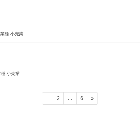
5 業種 小売業
 業種 小売業
固
固
固
1
2
…
6
»
定
定
定
ペ
ペ
ペ
ー
ー
ー
ジ
ジ
ジ