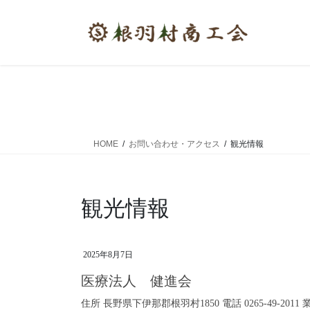
コ
ナ
ン
ビ
テ
ゲ
ン
ー
ツ
シ
へ
ョ
ス
ン
キ
に
ッ
移
HOME
お問い合わせ・アクセス
観光情報
プ
動
観光情報
2025年8月7日
医療法人 健進会
住所 長野県下伊那郡根羽村1850 電話 0265-49-2011