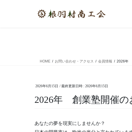
コ
ナ
ン
ビ
テ
ゲ
ン
ー
ツ
シ
へ
ョ
ス
ン
キ
に
ッ
移
HOME
お問い合わせ・アクセス
会員情報
2026
プ
動
2026年6月15日
/ 最終更新日時 :
2026年6月15日
2026年 創業塾開催
あなたの夢を現実にしませんか？