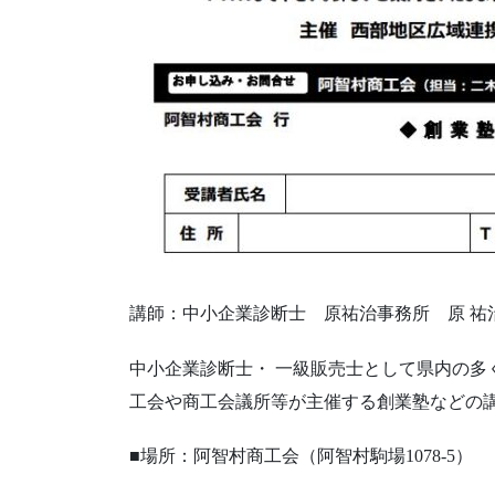
講師：中小企業診断士 原祐治事務所 原 祐治
中小企業診断士・ 一級販売士として県内の
工会や商工会議所等が主催する創業塾などの
■場所：阿智村商工会（阿智村駒場1078-5）